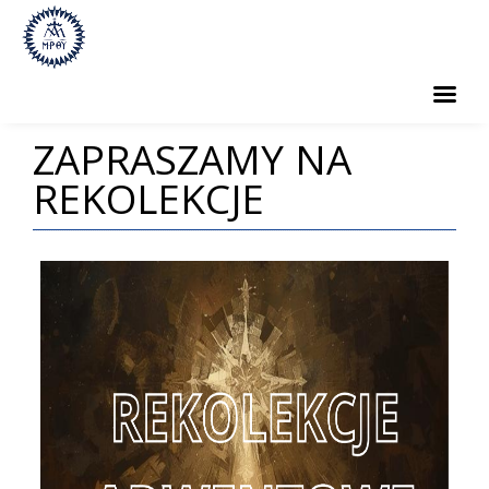
ZAPRASZAMY NA
PARAFIA
REKOLEKCJE
SAKRAMENTY
GRUPY PARAFIALNE
CMENTARZ
KONTAKT