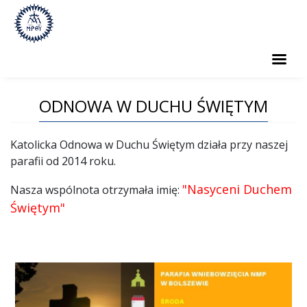
PARAFIA
ODNOWA W DUCHU ŚWIĘTYM
SAKRAMENTY
Katolicka Odnowa w Duchu Świętym działa przy naszej
GRUPY PARAFIALNE
parafii od 2014 roku.
CMENTARZ
"Nasyceni Duchem
Nasza wspólnota otrzymała imię:
Świętym"
KONTAKT