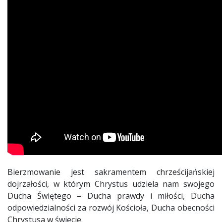
Bierzmowanie jest sakramentem chrześcijańskiej
dojrzałości, w którym Chrystus udziela nam swojego
Ducha Świętego – Ducha prawdy i miłości, Ducha
odpowiedzialności za rozwój Kościoła, Ducha obecności
Chrystusa w świecie.