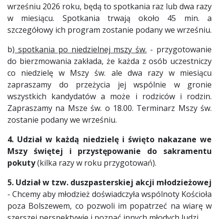
wrześniu 2026 roku, będą to spotkania raz lub dwa razy
w miesiącu. Spotkania trwają około 45 min. a
szczegółowy ich program zostanie podany we wrześniu.
b)
spotkania po niedzielnej mszy św.
- przygotowanie
do bierzmowania zakłada, że każda z osób uczestniczy
co niedzielę w Mszy św. ale dwa razy w miesiącu
zapraszamy do przeżycia jej wspólnie w gronie
wszystkich kandydatów a może i rodziców i rodzin.
Zapraszamy na Msze św. o 18.00. Terminarz Mszy św.
zostanie podany we wrześniu.
4. Udział w każdą niedzielę i święto nakazane we
Mszy świętej i przystępowanie do sakramentu
pokuty
(kilka razy w roku przygotowań).
5. Udział w tzw. duszpasterskiej akcji młodzieżowej
- Chcemy aby młodzież doświadczyła wspólnoty Kościoła
poza Bolszewem, co pozwoli im popatrzeć na wiarę w
szerszej perspektywie i poznać innych młodych ludzi.