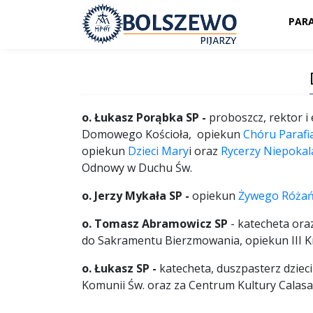
PARA
o. Łukasz Porąbka SP -
proboszcz, rektor i
Domowego Kościoła, opiekun
Chóru Paraf
opiekun
Dzieci Mary
i oraz
Rycerzy Niepokal
Odnowy w Duchu Św.
o. Jerzy Mykała SP -
opiekun
Żywego Róża
o. Tomasz Abramowicz SP
- katecheta ora
do Sakramentu Bierzmowania, opiekun III 
o. Łukasz SP -
katecheta, duszpasterz dzieci
Komunii Św. oraz za Centrum Kultury Calas