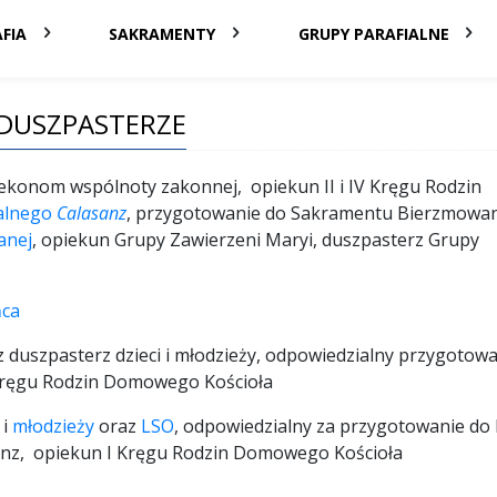
FIA
SAKRAMENTY
GRUPY PARAFIALNE
DUSZPASTERZE
 ekonom wspólnoty zakonnej, opiekun II i IV Kręgu Rodzin
ialnego
Calasanz
, przygotowanie do Sakramentu Bierzmowan
anej
, opiekun Grupy Zawierzeni Maryi, duszpasterz Grupy
ńca
z duszpasterz dzieci i młodzieży, odpowiedzialny przygotow
Kręgu Rodzin Domowego Kościoła
 i
młodzieży
oraz
LSO
, odpowiedzialny za przygotowanie do 
anz, opiekun I Kręgu Rodzin Domowego Kościoła