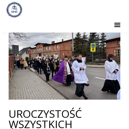
PARAFIA
SAKRAMENTY
GRUPY PARAFIALNE
CMENTARZ
KONTAKT
UROCZYSTOŚĆ
WSZYSTKICH