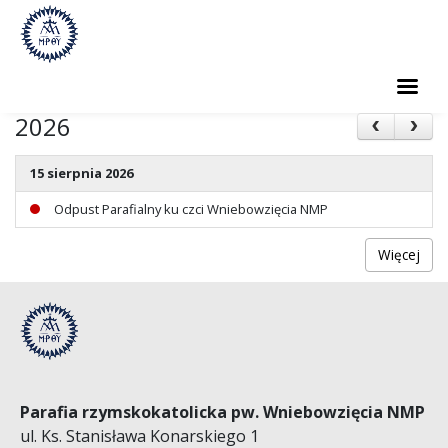
2026
PARAFIA
15 sierpnia 2026
SAKRAMENTY
Odpust Parafialny ku czci Wniebowzięcia NMP
GRUPY PARAFIALNE
Więcej
CMENTARZ
KONTAKT
Parafia rzymskokatolicka pw. Wniebowzięcia NMP
ul. Ks. Stanisława Konarskiego 1